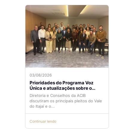
03/08/2026
Prioridades do Programa Voz
Única e atualizações sobre o
Aeroporto de Navegantes são
Diretoria e Conselhos da ACIB
temas de reunião na ACIB
discutiram os principais pleitos do Vale
do Itajaí e o...
Continuar lendo