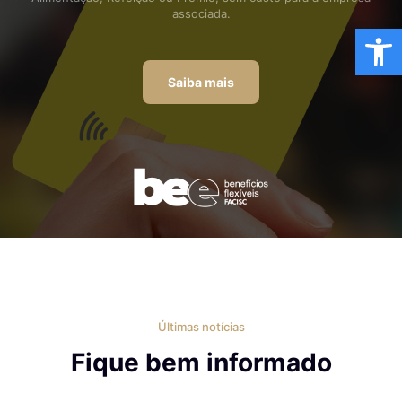
associada.
Ba
Saiba mais
Últimas notícias
Fique bem informado