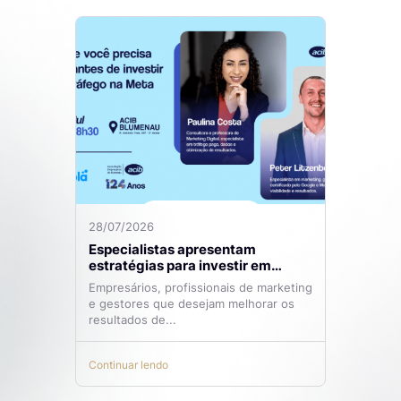
28/07/2026
Especialistas apresentam
estratégias para investir em
tráfego pago com mais eficiência
Empresários, profissionais de marketing
e gestores que desejam melhorar os
resultados de...
Continuar lendo