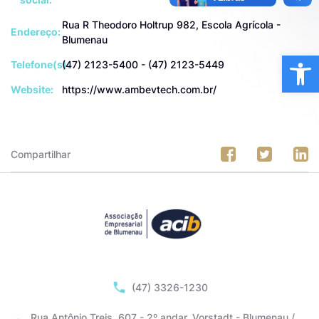
Rua R Theodoro Holtrup 982, Escola Agrícola -
Endereço:
Blumenau
Ba
Telefone(s):
(47) 2123-5400 - (47) 2123-5449
Website:
https://www.ambevtech.com.br/
Compartilhar
(47) 3326-1230
Rua Antônio Treis, 607 - 2º andar, Vorstadt - Blumenau /