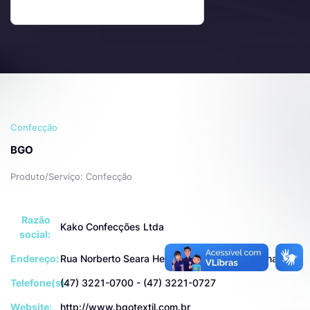
Confecção
BGO
Produto/Serviço: Confecção
Razão
Kako Confecções Ltda
social:
Endereço:
Rua Norberto Seara Heusi, 793 - Asilo, Blumenau
Telefone(s):
(47) 3221-0700 - (47) 3221-0727
Website:
http://www.bgotextil.com.br