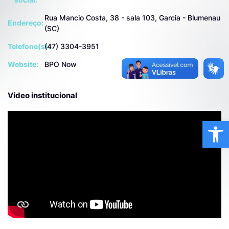
Rua Mancio Costa, 38 - sala 103, Garcia - Blumenau
Endereço:
(SC)
Telefone(s):
(47) 3304-3951
Website:
BPO Now
Vídeo institucional
Ba