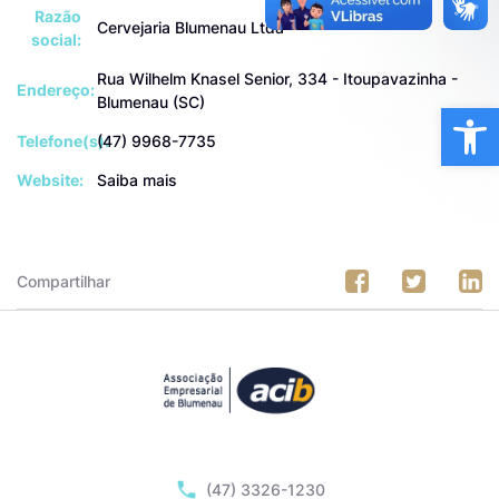
Razão
Cervejaria Blumenau Ltda
social:
Rua Wilhelm Knasel Senior, 334 - Itoupavazinha -
Endereço:
Blumenau (SC)
Ba
Telefone(s):
(47) 9968-7735
Website:
Saiba mais
Compartilhar
(47) 3326-1230