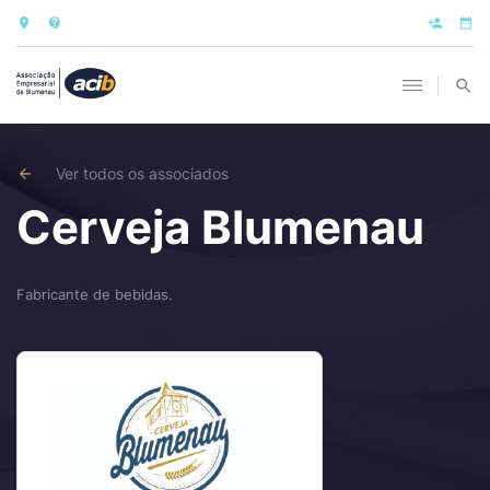
Ver todos os associados
Cerveja Blumenau
Fabricante de bebidas.