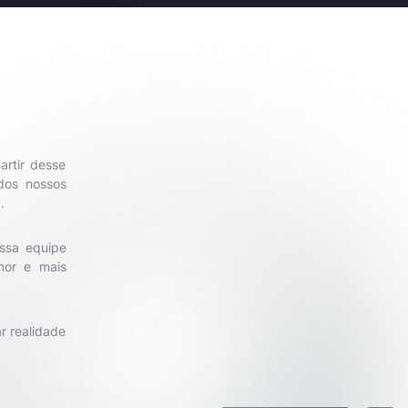
artir desse
dos nossos
.
ssa equipe
hor e mais
r realidade