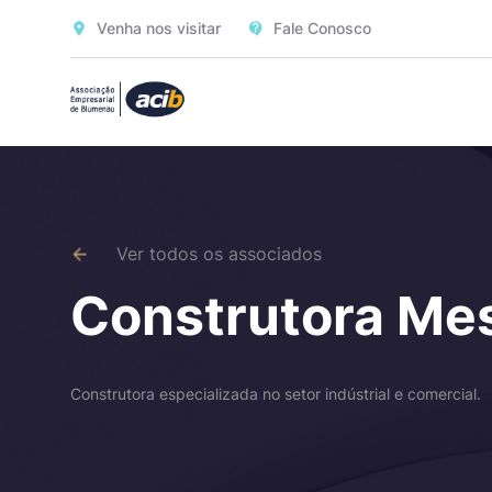
Venha nos visitar
Fale Conosco
Ver todos os associados
Construtora Me
Construtora especializada no setor indústrial e comercial.