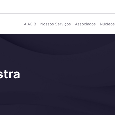
A ACIB
Nossos Serviços
Associados
Núcleos
stra