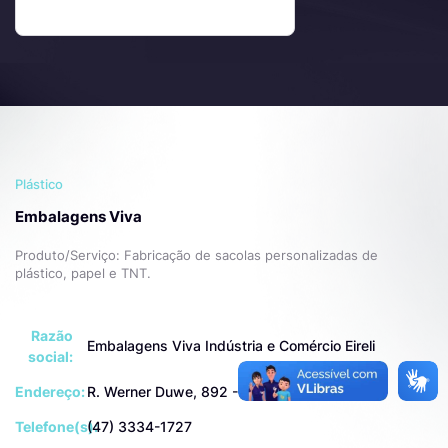
Plástico
Embalagens Viva
Produto/Serviço: Fabricação de sacolas personalizadas de
plástico, papel e TNT.
Razão
Embalagens Viva Indústria e Comércio Eireli
social:
Endereço:
R. Werner Duwe, 892 - Badenfurt, Blumenau
Telefone(s):
(47) 3334-1727