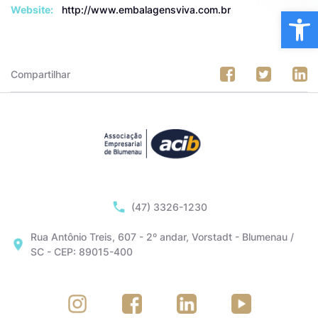
Website:
http://www.embalagensviva.com.br
Ba
Compartilhar
(47) 3326-1230
Rua Antônio Treis, 607 - 2º andar, Vorstadt - Blumenau /
SC - CEP: 89015-400