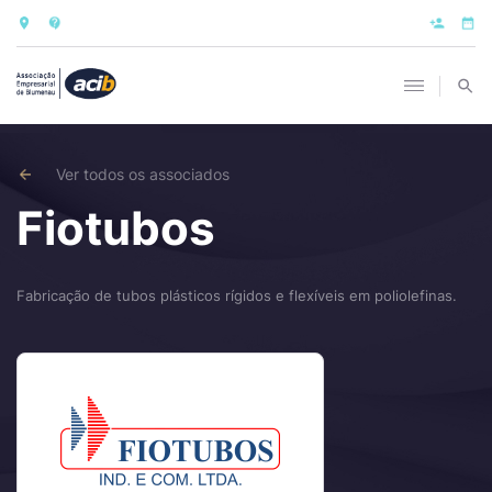
Ver todos os associados
Fiotubos
Fabricação de tubos plásticos rígidos e flexíveis em poliolefinas.