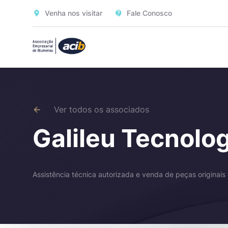
Venha nos visitar
Fale Conosco
Ver todos os associados
Galileu Tecnolog
Assistência técnica autorizada e venda de peças originai