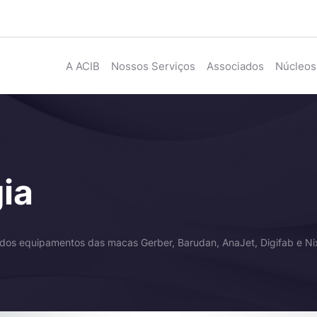
A ACIB
Nossos Serviços
Associados
Núcleos
ia
s dos equipamentos das macas Gerber, Barudan, AnaJet, Digifab e Ni