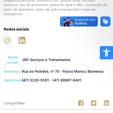
brigadista particular, bombeiro civil, guarda vidas, primeiro
socorros, uso de extintores, palestras sipat e NRs. Confecção de
plano de abandono, plano de ação emergencial e mapa de
emergência.
Redes sociais
Ba
Razão
JRD Serviços e Treinamentos
social:
Endereço:
Rua da Pedreira, nº 70 - Passo Manso, Blumenau
Telefone(s):
(47) 3330-5591 - (47) 99987-9401
Compartilhar