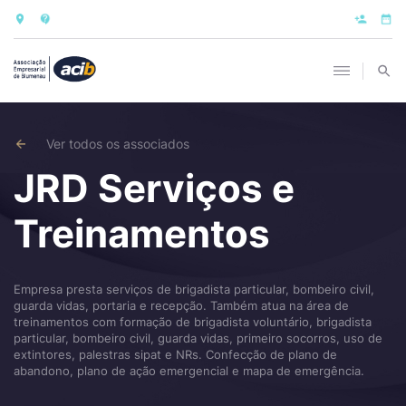
Ver todos os associados
JRD Serviços e
Treinamentos
Empresa presta serviços de brigadista particular, bombeiro civil,
guarda vidas, portaria e recepção. Também atua na área de
treinamentos com formação de brigadista voluntário, brigadista
particular, bombeiro civil, guarda vidas, primeiro socorros, uso de
extintores, palestras sipat e NRs. Confecção de plano de
abandono, plano de ação emergencial e mapa de emergência.