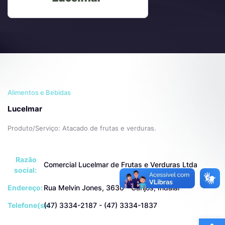
Alimentos e Bebidas
Lucelmar
Produto/Serviço: Atacado de frutas e verduras.
Razão
Comercial Lucelmar de Frutas e Verduras Ltda
social:
Endereço:
Rua Melvin Jones, 3630 - Carijós, Indaial
Telefone(s):
(47) 3334-2187 - (47) 3334-1837
Ba