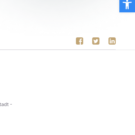
tadt -