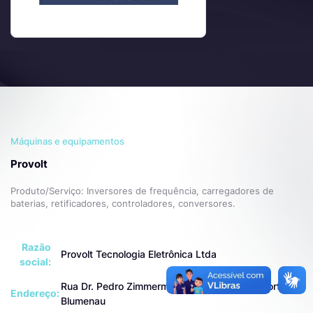
Máquinas e equipamentos
Provolt
Produto/Serviço: Inversores de frequência, carregadores de
baterias, retificadores, controladores, conversores.
Razão
Provolt Tecnologia Eletrônica Ltda
social:
Rua Dr. Pedro Zimmermann, 344 - Salto do Norte,
Endereço:
Blumenau