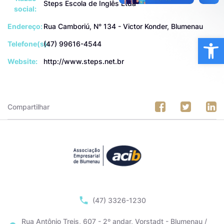
Steps Escola de Inglês Ltda
social:
Endereço:
Rua Camboriú, N° 134 - Victor Konder, Blumenau
Ba
Telefone(s):
(47) 99616-4544
Website:
http://www.steps.net.br
Compartilhar
(47) 3326-1230
Rua Antônio Treis, 607 - 2º andar, Vorstadt - Blumenau /