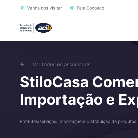
Venha nos visitar
Fale Conosco
Ver todos os associados
StiloCasa Comer
Importação e E
Produtos/serviços: Importação e Distribuição de produtos t