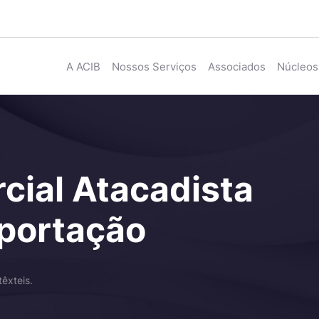
A ACIB
Nossos Serviços
Associados
Núcleos
cial Atacadista
xportação
êxteis.