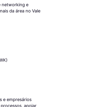
 networking e
nais da área no Vale
WK)
es e empresários
 processos, apoiar