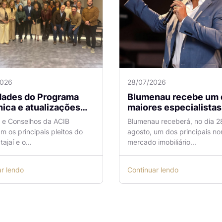
2026
28/07/2026
idades do Programa
Blumenau recebe um 
ica e atualizações
maiores especialistas e
 o Aeroporto de
vendas do mercado
a e Conselhos da ACIB
Blumenau receberá, no dia 2
antes são temas de
imobiliário
am os principais pleitos do
agosto, um dos principais n
ão na ACIB
tajaí e o...
mercado imobiliário...
ar lendo
Continuar lendo