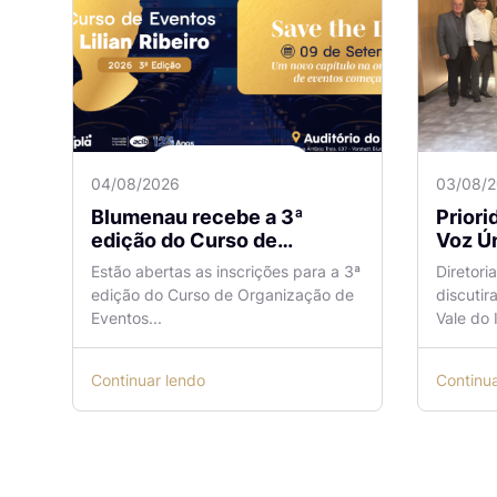
04/08/2026
03/08/
Blumenau recebe a 3ª
Prior
edição do Curso de
Voz Ún
Organização de Eventos
sobre
Estão abertas as inscrições para a 3ª
Diretori
Lilian Ribeiro
Naveg
edição do Curso de Organização de
discutir
reuni
Eventos...
Vale do I
Continuar lendo
Continu