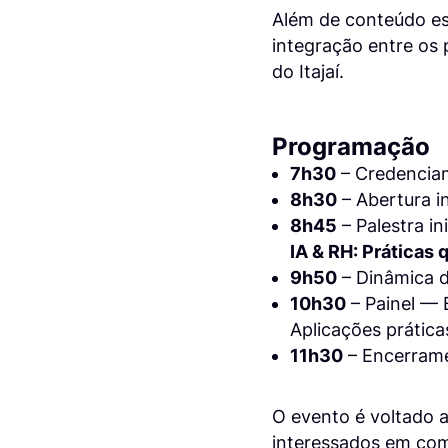
Além de conteúdo e
integração entre os 
do Itajaí.
Programação
7h30
– Credenciam
8h30
– Abertura in
8h45
– Palestra in
IA & RH: Práticas
9h50
– Dinâmica d
10h30
– Painel — 
Aplicações prática
11h30
– Encerram
O evento é voltado a
interessados em comp