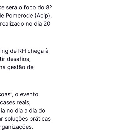
se será o foco do 8º
de Pomerode (Acip),
realizado no dia 20
ting de RH chega à
tir desafios,
l na gestão de
oas”, o evento
ases reais,
ia no dia a dia do
r soluções práticas
organizações.