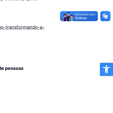
tao-transformando-a-
Ba
 de pessoas