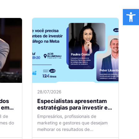
Ba
28/07/2026
dos
Especialistas apresentam
m
estratégias para investir em
tráfego pago com mais
8 de
Empresários, profissionais de
eficiência
omes do
marketing e gestores que desejam
melhorar os resultados de...