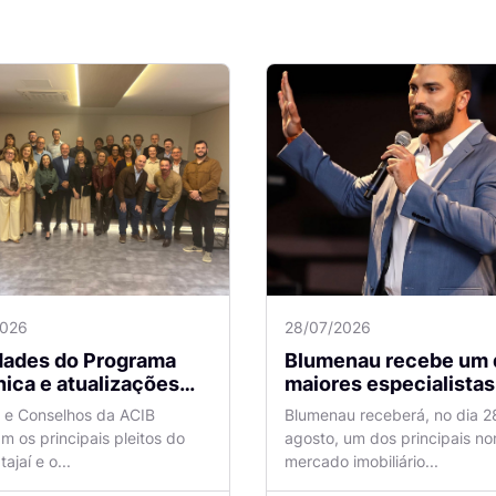
2026
28/07/2026
idades do Programa
Blumenau recebe um 
ica e atualizações
maiores especialistas e
 o Aeroporto de
vendas do mercado
a e Conselhos da ACIB
Blumenau receberá, no dia 2
antes são temas de
imobiliário
am os principais pleitos do
agosto, um dos principais n
ão na ACIB
tajaí e o...
mercado imobiliário...