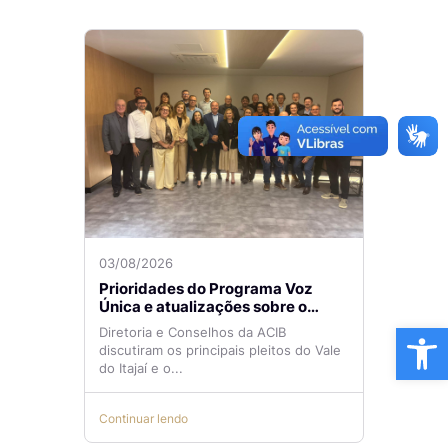
03/08/2026
Prioridades do Programa Voz
Única e atualizações sobre o
Aeroporto de Navegantes são
Ba
Diretoria e Conselhos da ACIB
temas de reunião na ACIB
discutiram os principais pleitos do Vale
do Itajaí e o...
Continuar lendo