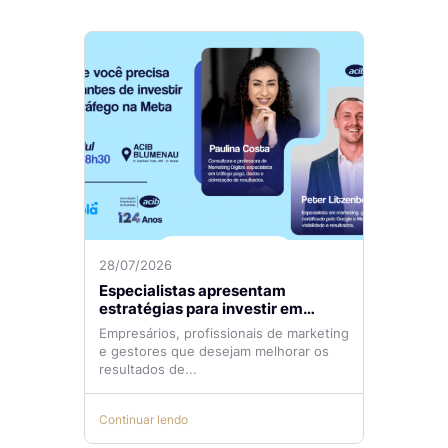
28/07/2026
Especialistas apresentam
estratégias para investir em
tráfego pago com mais eficiência
Empresários, profissionais de marketing
e gestores que desejam melhorar os
resultados de...
Continuar lendo