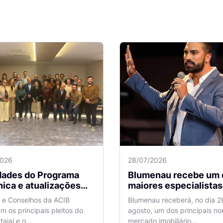
2026
28/07/2026
idades do Programa
Blumenau recebe um 
ica e atualizações
maiores especialistas e
 o Aeroporto de
vendas do mercado
a e Conselhos da ACIB
Blumenau receberá, no dia 2
antes são temas de
imobiliário
am os principais pleitos do
agosto, um dos principais n
ão na ACIB
tajaí e o...
mercado imobiliário...