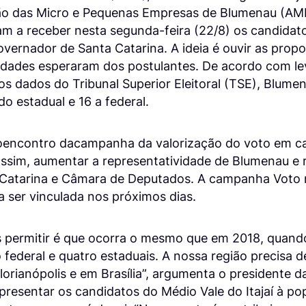
o das Micro e Pequenas Empresas de Blumenau (AMP
m a receber nesta segunda-feira (22/8) os candidat
governador de Santa Catarina. A ideia é ouvir as propo
tidades esperaram dos postulantes. De acordo com l
 os dados do Tribunal Superior Eleitoral (TSE), Blum
o estadual e 16 a federal.
oencontro dacampanha da valorização do voto em c
 assim, aumentar a representatividade de Blumenau e
a Catarina e Câmara de Deputados. A campanha Voto n
 ser vinculada nos próximos dias.
 permitir é que ocorra o mesmo que em 2018, quand
ederal e quatro estaduais. A nossa região precisa d
orianópolis e em Brasília”, argumenta o presidente d
apresentar os candidatos do Médio Vale do Itajaí à p