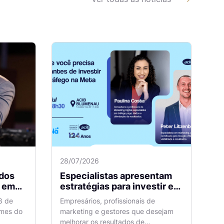
28/07/2026
dos
Especialistas apresentam
m
estratégias para investir em
tráfego pago com mais
8 de
Empresários, profissionais de
eficiência
omes do
marketing e gestores que desejam
melhorar os resultados de...