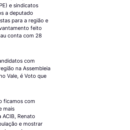
E) e sindicatos
os a deputado
stas para a região e
evantamento feito
enau conta com 28
andidatos com
 região na Assembleia
o Vale, é Voto que
o ficamos com
e mais
a ACIB, Renato
opulação e mostrar