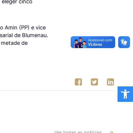
 eleger cinco
o Amin (PP) e vice
sarial de Blumenau.
a metade de
Ba
Ver todas as notícias