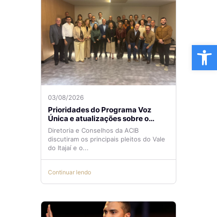
Ba
03/08/2026
Prioridades do Programa Voz
Única e atualizações sobre o
Aeroporto de Navegantes são
Diretoria e Conselhos da ACIB
temas de reunião na ACIB
discutiram os principais pleitos do Vale
do Itajaí e o...
Continuar lendo