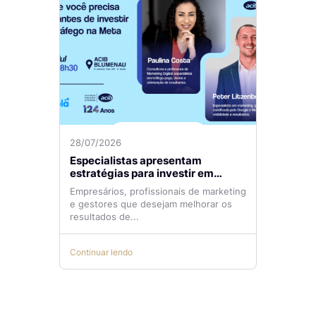
28/07/2026
Especialistas apresentam
estratégias para investir em
tráfego pago com mais eficiência
Empresários, profissionais de marketing
e gestores que desejam melhorar os
resultados de...
Continuar lendo