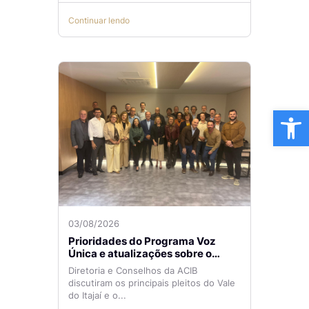
Continuar lendo
Ba
03/08/2026
Prioridades do Programa Voz
Única e atualizações sobre o
Aeroporto de Navegantes são
Diretoria e Conselhos da ACIB
temas de reunião na ACIB
discutiram os principais pleitos do Vale
do Itajaí e o...