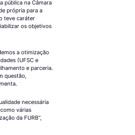
ia pública na Câmara
de própria para a
o teve caráter
abilizar os objetivos
ndemos a otimização
tidades (UFSC e
lhamento e parceria.
m questão,
umenta.
ualidade necessária
 como várias
ização da FURB”,