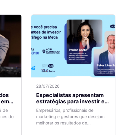
28/07/2026
dos
Especialistas apresentam
m
estratégias para investir em
tráfego pago com mais
8 de
Empresários, profissionais de
eficiência
omes do
marketing e gestores que desejam
melhorar os resultados de...