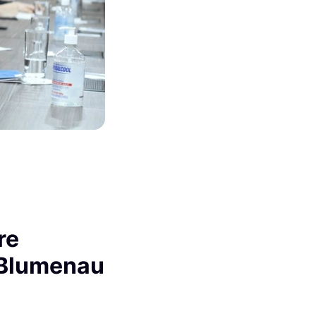
re
 Blumenau