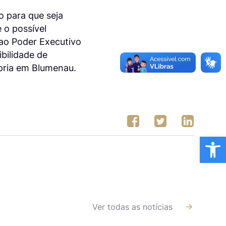
o para que seja
 o possível
 ao Poder Executivo
ibilidade de
ópria em Blumenau.
Ba
Ver todas as notícias