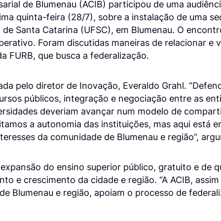
arial de Blumenau (ACIB) participou de uma audiênc
ima quinta-feira (28/7), sobre a instalação de uma se
l de Santa Catarina (UFSC), em Blumenau. O encontr
berativo. Foram discutidas maneiras de relacionar e vi
 FURB, que busca a federalização.
ada pelo diretor de Inovação, Everaldo Grahl. “Defe
ursos públicos, integração e negociação entre as en
ersidades deveriam avançar num modelo de comparti
tamos a autonomia das instituições, mas aqui está e
interesses da comunidade de Blumenau e região”, arg
 expansão do ensino superior público, gratuito e de q
to e crescimento da cidade e região. “A ACIB, assim
 de Blumenau e região, apoiam o processo de federal