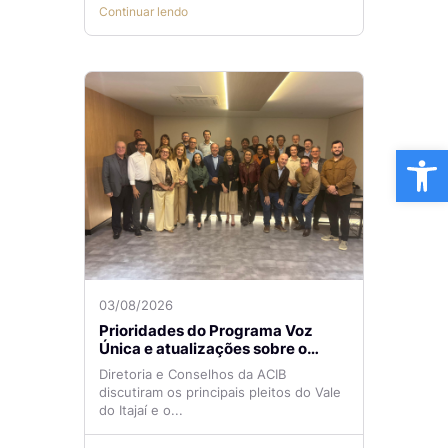
Continuar lendo
Ba
03/08/2026
Prioridades do Programa Voz
Única e atualizações sobre o
Aeroporto de Navegantes são
Diretoria e Conselhos da ACIB
temas de reunião na ACIB
discutiram os principais pleitos do Vale
do Itajaí e o...