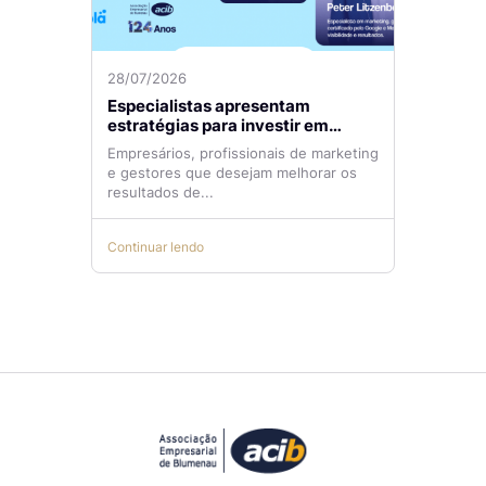
28/07/2026
Especialistas apresentam
estratégias para investir em
tráfego pago com mais eficiência
Empresários, profissionais de marketing
e gestores que desejam melhorar os
resultados de...
Continuar lendo