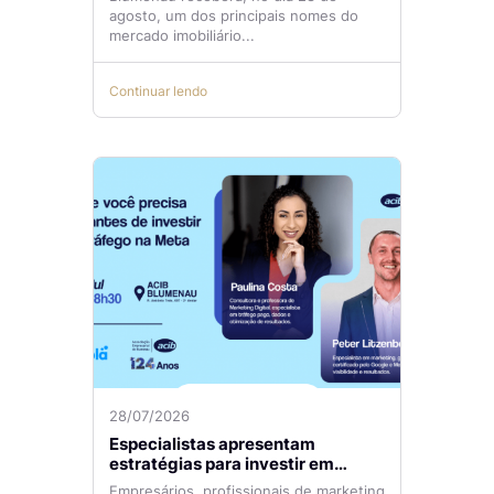
agosto, um dos principais nomes do
mercado imobiliário...
Continuar lendo
28/07/2026
Especialistas apresentam
estratégias para investir em
tráfego pago com mais eficiência
Empresários, profissionais de marketing