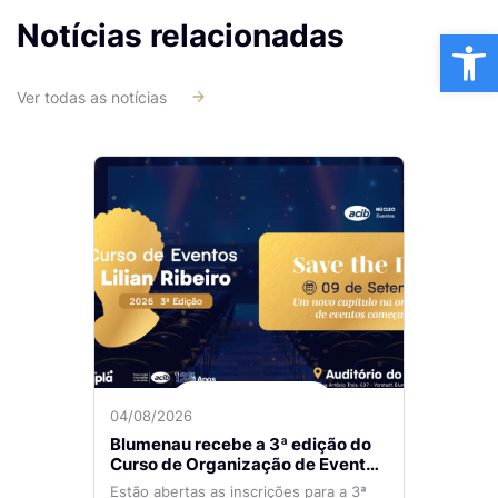
Notícias relacionadas
Ba
Ver todas as notícias
04/08/2026
Blumenau recebe a 3ª edição do
Curso de Organização de Eventos
Lilian Ribeiro
Estão abertas as inscrições para a 3ª