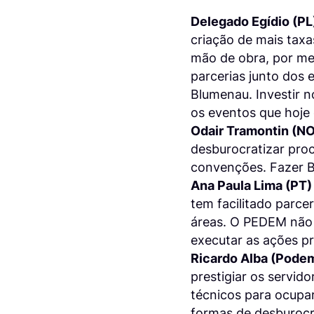
Delegado Egídio (PL
criação de mais taxa
mão de obra, por me
parcerias junto dos
Blumenau. Investir n
os eventos que hoje
Odair Tramontin (N
desburocratizar proc
convenções. Fazer Bl
Ana Paula Lima (PT)
tem facilitado parcer
áreas. O PEDEM não p
executar as ações p
Ricardo Alba (Pode
prestigiar os servid
técnicos para ocupar 
formas de desburocr