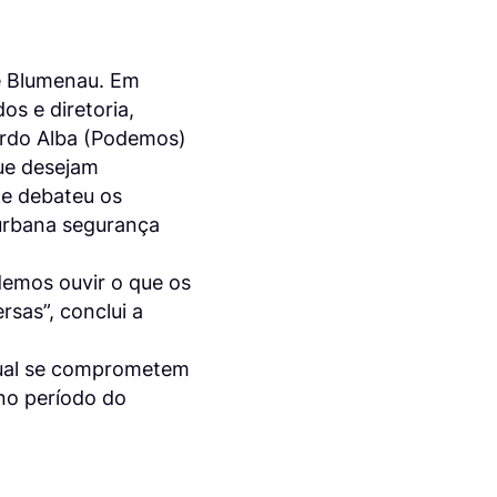
e Blumenau. Em
s e diretoria,
ardo Alba (Podemos)
ue desejam
) e debateu os
 urbana segurança
emos ouvir o que os
sas”, conclui a
qual se comprometem
no período do