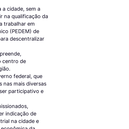
 a cidade, sem a
r na qualificação da
a trabalhar em
ômico (PEDEM) de
ara descentralizar
preende,
o centro de
gião.
erno federal, que
as nas mais diversas
er participativo e
missionados,
er indicação de
trial na cidade e
z econômica da