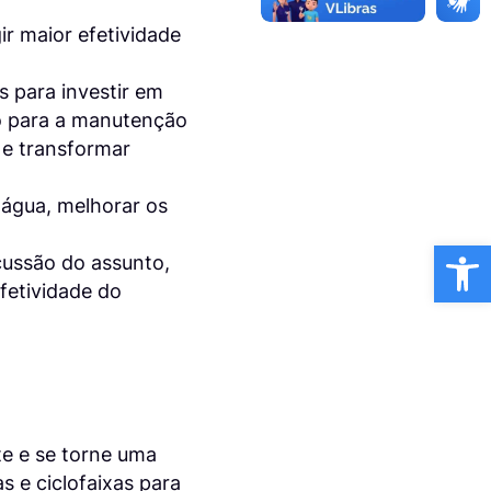
r maior efetividade
s para investir em
o para a manutenção
 e transformar
 água, melhorar os
Ba
ussão do assunto,
fetividade do
nte e se torne uma
s e ciclofaixas para