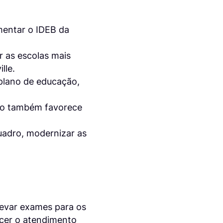
umentar o IDEB da
r as escolas mais
lle.
 plano de educação,
isso também favorece
uadro, modernizar as
 levar exames para os
lecer o atendimento