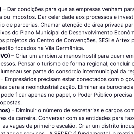
)
– Dar condições para que as empresas venham para
s ou impostos. Dar celeridade aos processos e investi
io de parcerias. Chamar atenção do área privada par
 eixos do Plano Municipal de Desenvolvimento Econ
os projetos do Centro de Convenções, SESI e Artex p
 estão focados na Vila Germânica.
OVO) –
Criar um ambiente menos hostil para quem em
essos. Pensar o turismo de forma regional, concluir 
umenau ser parte do consórcio intermunicipal da re
– Empresários precisam estar conectados com o gov
ias para a neoindustrialização. Eliminar as burocraci
ode ficar apenas no papel, o Poder Público precisa s
ropostas.
mos)
– Diminuir o número de secretarias e cargos co
ores de carreira. Conversar com as entidades para faz
as vagas de primeiro escalão. Criar um distrito indus
atizar os serviços. A SEDEC é fundamental, a matri