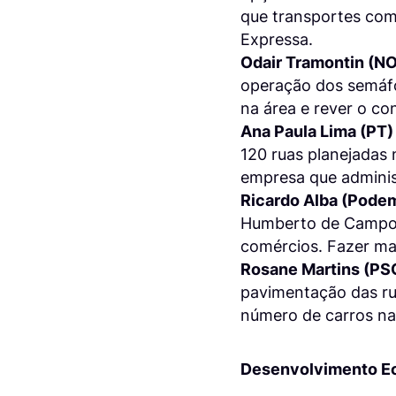
que transportes com
Expressa.
Odair Tramontin (N
operação dos semáfo
na área e rever o co
Ana Paula Lima (PT)
120 ruas planejadas
empresa que administ
Ricardo Alba (Pode
Humberto de Campos e
comércios. Fazer mais
Rosane Martins (PS
pavimentação das rua
número de carros na
Desenvolvimento E