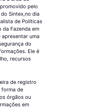
 promovido pelo
do Sintex,no dia
lista de Políticas
io da Fazenda em
 é apresentar uma
 segurança do
formações. Ele é
lho, recursos
ira de registro
a forma de
los órgãos ou
formações em