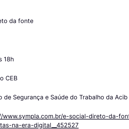
eto da fonte
s 18h
do CEB
 de Segurança e Saúde do Trabalho da Acib
://www.sympla.com.br/e-social-direto-da-fon
stas-na-era-digital__452527