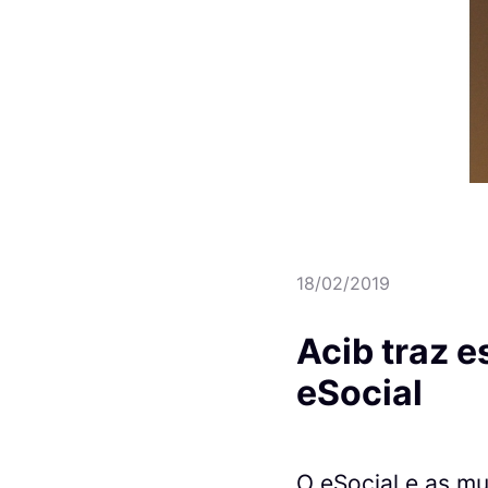
18/02/2019
Acib traz e
eSocial
O eSocial e as mu