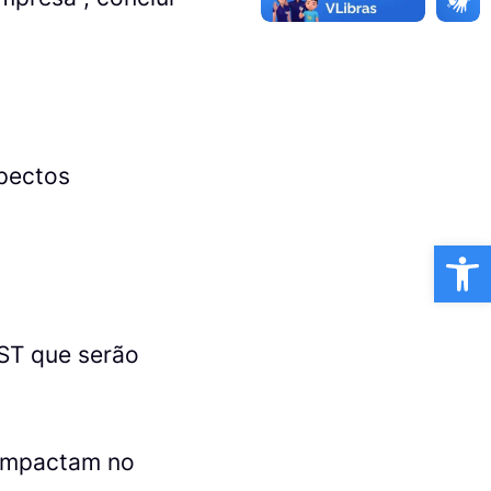
spectos
Ba
SST que serão
 impactam no