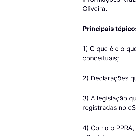
Oliveira.
Principais tópic
1) O que é e o qu
conceituais;
2) Declarações qu
3) A legislação 
registradas no eS
4) Como o PPRA,