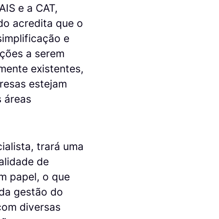
AIS e a CAT,
do acredita que o
simplificação e
ações a serem
mente existentes,
resas estejam
s áreas
alista, trará uma
alidade de
m papel, o que
da gestão do
com diversas