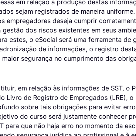
esas em relação à produção destas informaç
dados sejam registrados de maneira uniforme
os empregadores deseja cumprir corretament
 gestão dos riscos existentes em seus ambie
ara estes, o eSocial será uma ferramenta de g
 padronização de informações, o registro de
 maior segurança no cumprimento das obrig
stituir, em relação às informações de SST, o 
 do Livro de Registro de Empregados (LRE), 
fundo sobre tais obrigações para evitar err
bjetivo do curso será justamente conhecer p
T para que não haja erro no momento da escr
endo segurança jurídica ao profissional e à e