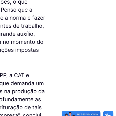
ões, o que
. Penso que a
e a norma e fazer
ntes de trabalho,
rande auxílio,
sta no momento do
ações impostas
PPP, a CAT e
o que demanda um
os na produção da
rofundamente as
ituração de tais
mpresa”, conclui