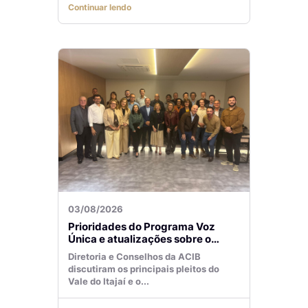
Continuar lendo
03/08/2026
Prioridades do Programa Voz
Única e atualizações sobre o
Aeroporto de Navegantes são
Diretoria e Conselhos da ACIB
temas de reunião na ACIB
discutiram os principais pleitos do
Vale do Itajaí e o...