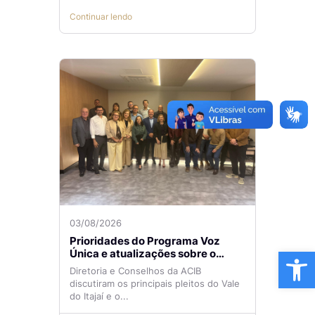
Continuar lendo
03/08/2026
Prioridades do Programa Voz
Ba
Única e atualizações sobre o
Aeroporto de Navegantes são
Diretoria e Conselhos da ACIB
temas de reunião na ACIB
discutiram os principais pleitos do Vale
do Itajaí e o...