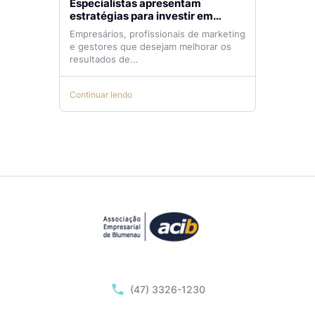
Especialistas apresentam
estratégias para investir em
tráfego pago com mais eficiência
Empresários, profissionais de marketing
e gestores que desejam melhorar os
resultados de...
Continuar lendo
(47) 3326-1230