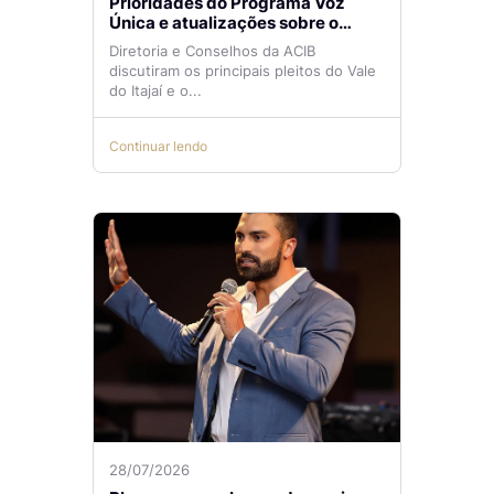
Prioridades do Programa Voz
Única e atualizações sobre o
Aeroporto de Navegantes são
Diretoria e Conselhos da ACIB
temas de reunião na ACIB
discutiram os principais pleitos do Vale
do Itajaí e o...
Continuar lendo
28/07/2026