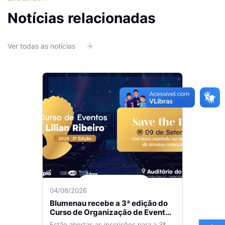
Notícias relacionadas
Ver todas as notícias
04/08/2026
Blumenau recebe a 3ª edição do
Curso de Organização de Eventos
Ba
Lilian Ribeiro
Estão abertas as inscrições para a 3ª