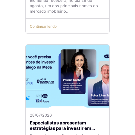
Blumenau receberá, no dia 28 de
agosto, um dos principais nomes do
mercado imobiliário...
Continuar lendo
28/07/2026
Especialistas apresentam
estratégias para investir em
tráfego pago com mais eficiência