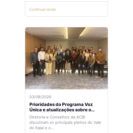
Continuar lendo
03/08/2026
Prioridades do Programa Voz
Única e atualizações sobre o
Aeroporto de Navegantes são
Diretoria e Conselhos da ACIB
temas de reunião na ACIB
discutiram os principais pleitos do Vale
do Itajaí e o...