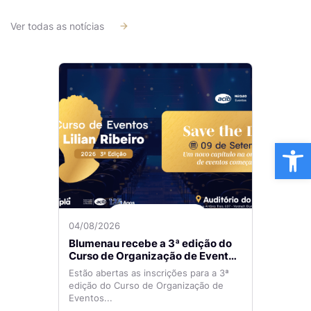
Ver todas as notícias
Ba
04/08/2026
Blumenau recebe a 3ª edição do
Curso de Organização de Eventos
Lilian Ribeiro
Estão abertas as inscrições para a 3ª
edição do Curso de Organização de
Eventos...