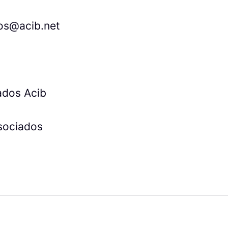
tos@acib.net
ados Acib
sociados