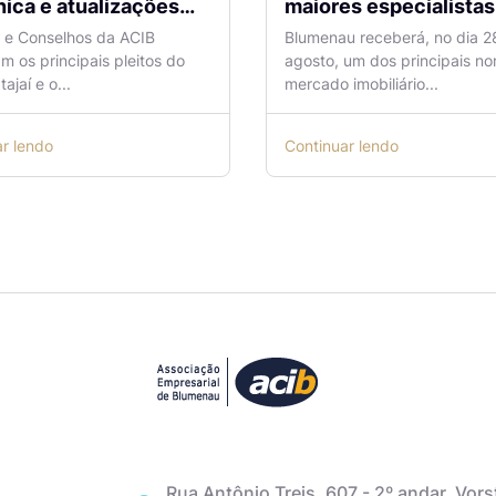
ica e atualizações
maiores especialistas e
 o Aeroporto de
vendas do mercado
a e Conselhos da ACIB
Blumenau receberá, no dia 2
antes são temas de
imobiliário
am os principais pleitos do
agosto, um dos principais n
ão na ACIB
tajaí e o...
mercado imobiliário...
ar lendo
Continuar lendo
Rua Antônio Treis, 607 - 2º andar, Vors