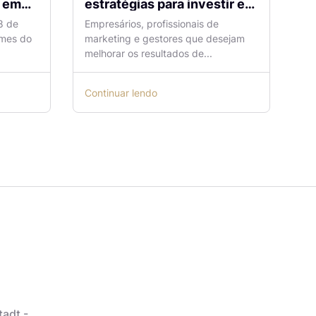
m
estratégias para investir em
tráfego pago com mais
8 de
Empresários, profissionais de
eficiência
omes do
marketing e gestores que desejam
melhorar os resultados de...
Continuar lendo
tadt -