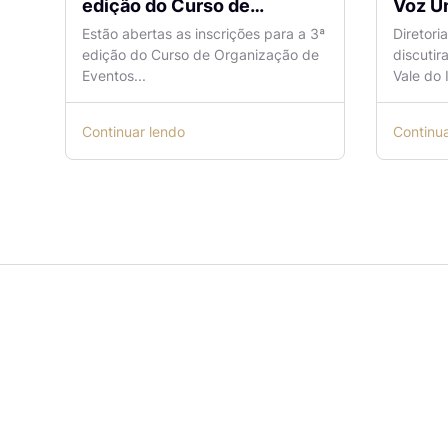
edição do Curso de
Voz Ún
Organização de Eventos
sobre
Estão abertas as inscrições para a 3ª
Diretori
Lilian Ribeiro
Naveg
edição do Curso de Organização de
discutir
reuni
Eventos...
Vale do I
Continuar lendo
Continu