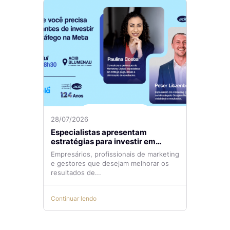
28/07/2026
Especialistas apresentam
estratégias para investir em
tráfego pago com mais eficiência
Empresários, profissionais de marketing
e gestores que desejam melhorar os
resultados de...
Continuar lendo