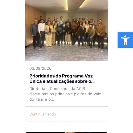
Ba
03/08/2026
Prioridades do Programa Voz
Única e atualizações sobre o
Aeroporto de Navegantes são
Diretoria e Conselhos da ACIB
temas de reunião na ACIB
discutiram os principais pleitos do Vale
do Itajaí e o...
Continuar lendo