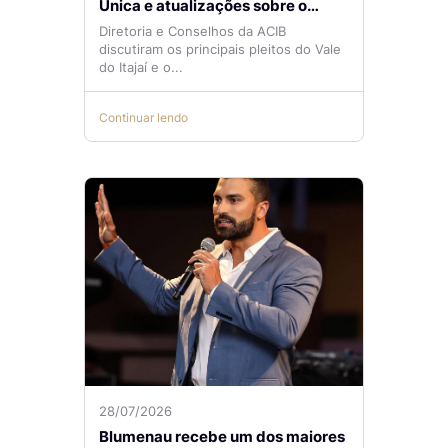
Única e atualizações sobre o
Aeroporto de Navegantes são
Diretoria e Conselhos da ACIB
temas de reunião na ACIB
discutiram os principais pleitos do Vale
do Itajaí e o...
Continuar lendo
28/07/2026
Blumenau recebe um dos maiores