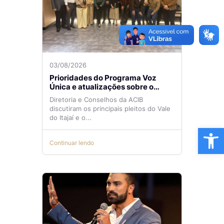
03/08/2026
Prioridades do Programa Voz
Única e atualizações sobre o
Aeroporto de Navegantes são
Diretoria e Conselhos da ACIB
temas de reunião na ACIB
discutiram os principais pleitos do Vale
do Itajaí e o...
Ba
Continuar lendo