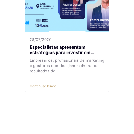
28/07/2026
Especialistas apresentam
estratégias para investir em
tráfego pago com mais eficiência
Empresários, profissionais de marketing
e gestores que desejam melhorar os
resultados de...
Continuar lendo