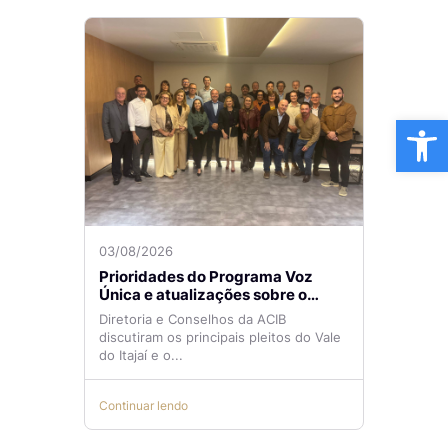
Ba
03/08/2026
Prioridades do Programa Voz
Única e atualizações sobre o
Aeroporto de Navegantes são
Diretoria e Conselhos da ACIB
temas de reunião na ACIB
discutiram os principais pleitos do Vale
do Itajaí e o...
Continuar lendo