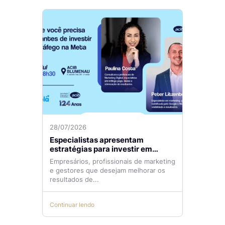
28/07/2026
Especialistas apresentam
estratégias para investir em
tráfego pago com mais eficiência
Empresários, profissionais de marketing
e gestores que desejam melhorar os
resultados de...
Continuar lendo