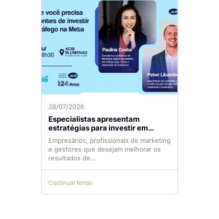
28/07/2026
Especialistas apresentam
estratégias para investir em
tráfego pago com mais eficiência
Empresários, profissionais de marketing
e gestores que desejam melhorar os
resultados de...
Continuar lendo