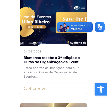
04/08/2026
Blumenau recebe a 3ª edição do
Curso de Organização de Eventos
Lilian Ribeiro
Estão abertas as inscrições para a 3ª
edição do Curso de Organização de
Eventos...
Ba
Continuar lendo