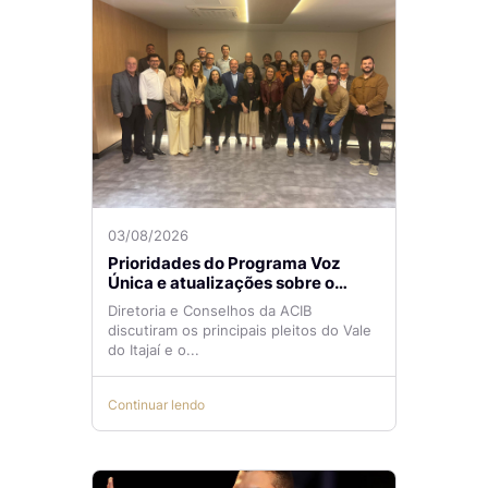
03/08/2026
Prioridades do Programa Voz
Única e atualizações sobre o
Aeroporto de Navegantes são
Diretoria e Conselhos da ACIB
temas de reunião na ACIB
discutiram os principais pleitos do Vale
do Itajaí e o...
Continuar lendo