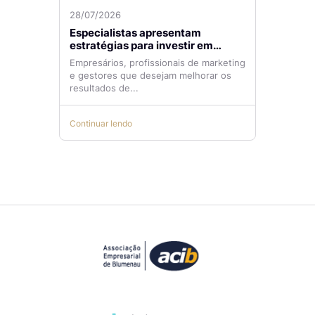
28/07/2026
Especialistas apresentam
estratégias para investir em
tráfego pago com mais eficiência
Empresários, profissionais de marketing
e gestores que desejam melhorar os
resultados de...
Continuar lendo