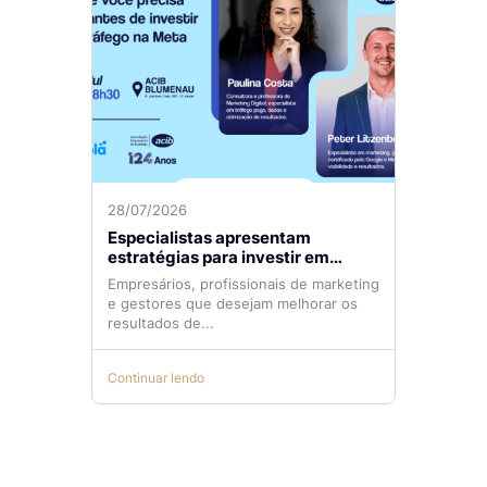
28/07/2026
Especialistas apresentam
estratégias para investir em
tráfego pago com mais eficiência
Empresários, profissionais de marketing
e gestores que desejam melhorar os
resultados de...
Continuar lendo