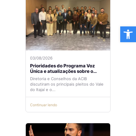
Ba
03/08/2026
Prioridades do Programa Voz
Única e atualizações sobre o
Aeroporto de Navegantes são
Diretoria e Conselhos da ACIB
temas de reunião na ACIB
discutiram os principais pleitos do Vale
do Itajaí e o...
Continuar lendo