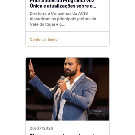
Prioridades do Programa Voz
Única e atualizações sobre o
Aeroporto de Navegantes são
Diretoria e Conselhos da ACIB
temas de reunião na ACIB
discutiram os principais pleitos do
Vale do Itajaí e o...
Continuar lendo
28/07/2026