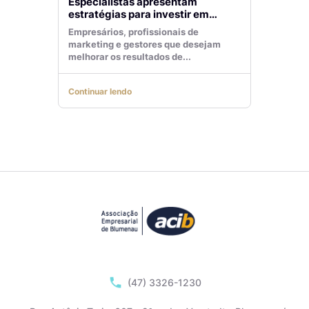
Especialistas apresentam
estratégias para investir em
tráfego pago com mais eficiência
Empresários, profissionais de
marketing e gestores que desejam
melhorar os resultados de...
Continuar lendo
(47) 3326-1230