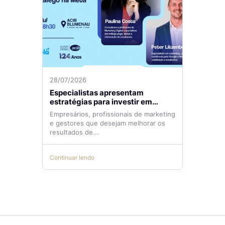
28/07/2026
Especialistas apresentam
estratégias para investir em
tráfego pago com mais eficiência
Empresários, profissionais de marketing
e gestores que desejam melhorar os
resultados de...
Continuar lendo