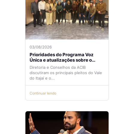
03/08/2026
Prioridades do Programa Voz
Única e atualizações sobre o
Aeroporto de Navegantes são
Diretoria e Conselhos da ACIB
temas de reunião na ACIB
discutiram os principais pleitos do Vale
do Itajaí e o...
Continuar lendo