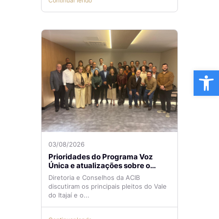
Continuar lendo
Ba
03/08/2026
Prioridades do Programa Voz
Única e atualizações sobre o
Aeroporto de Navegantes são
Diretoria e Conselhos da ACIB
temas de reunião na ACIB
discutiram os principais pleitos do Vale
do Itajaí e o...