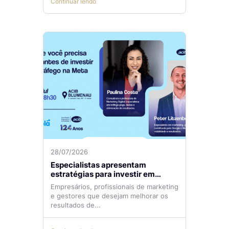
Continuar lendo
28/07/2026
Especialistas apresentam
estratégias para investir em
tráfego pago com mais eficiência
Empresários, profissionais de marketing
e gestores que desejam melhorar os
resultados de...