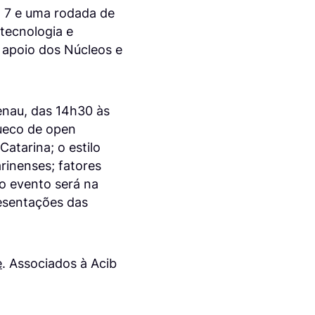
a 7 e uma rodada de
tecnologia e
 apoio dos Núcleos e
enau, das 14h30 às
sueco de open
atarina; o estilo
rinenses; fatores
o evento será na
resentações das
e
. Associados à Acib