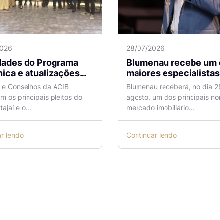
2026
28/07/2026
idades do Programa
Blumenau recebe um 
ica e atualizações
maiores especialistas e
 o Aeroporto de
vendas do mercado
a e Conselhos da ACIB
Blumenau receberá, no dia 2
antes são temas de
imobiliário
am os principais pleitos do
agosto, um dos principais n
ão na ACIB
tajaí e o...
mercado imobiliário...
ar lendo
Continuar lendo