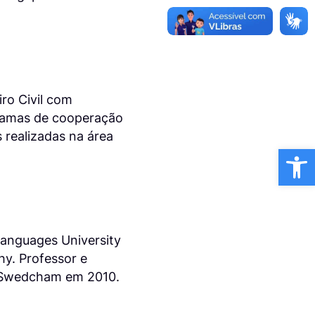
ro Civil com
gramas de cooperação
 realizadas na área
Ba
 Languages University
hy. Professor e
da Swedcham em 2010.