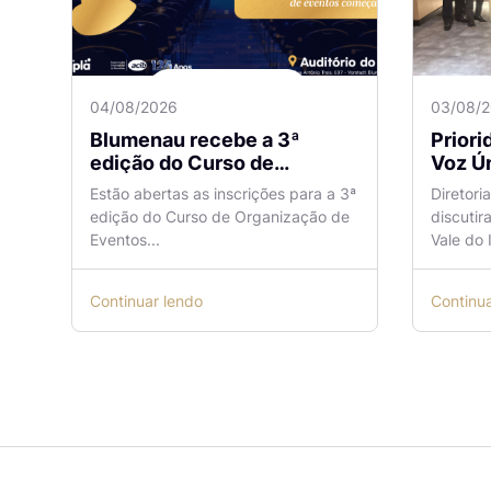
04/08/2026
03/08/
Blumenau recebe a 3ª
Prior
edição do Curso de
Voz Ún
Organização de Eventos
sobre
Estão abertas as inscrições para a 3ª
Diretori
Lilian Ribeiro
Naveg
edição do Curso de Organização de
discutir
reuni
Eventos...
Vale do I
Continuar lendo
Continu