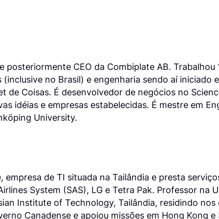
 e posteriormente CEO da Combiplate AB. Trabalhou 1
(inclusive no Brasil) e engenharia sendo aí iniciado
net de Coisas. É desenvolvedor de negócios no Scien
s idéias e empresas estabelecidas. É mestre em Engi
köping University.
 empresa de TI situada na Tailândia e presta serviç
rlines System (SAS), LG e Tetra Pak. Professor na U
ian Institute of Technology, Tailândia, residindo nos 
erno Canadense e apoiou missões em Hong Kong e S