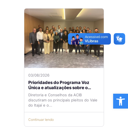
03/08/2026
Prioridades do Programa Voz
Única e atualizações sobre o
Aeroporto de Navegantes são
Ba
Diretoria e Conselhos da ACIB
temas de reunião na ACIB
discutiram os principais pleitos do Vale
do Itajaí e o...
Continuar lendo