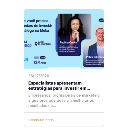
28/07/2026
Especialistas apresentam
estratégias para investir em
tráfego pago com mais eficiência
Empresários, profissionais de marketing
e gestores que desejam melhorar os
resultados de...
Continuar lendo