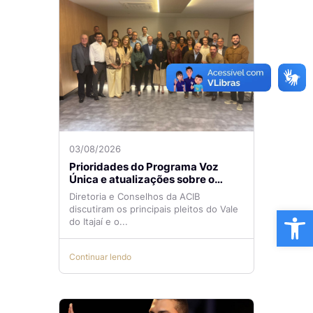
03/08/2026
Prioridades do Programa Voz
Única e atualizações sobre o
Aeroporto de Navegantes são
Diretoria e Conselhos da ACIB
temas de reunião na ACIB
Ba
discutiram os principais pleitos do Vale
do Itajaí e o...
Continuar lendo