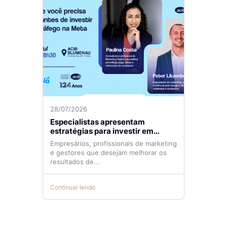
28/07/2026
Especialistas apresentam
estratégias para investir em
tráfego pago com mais eficiência
Empresários, profissionais de marketing
e gestores que desejam melhorar os
resultados de...
Continuar lendo