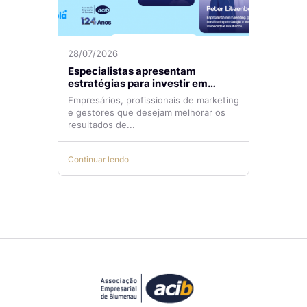
28/07/2026
Especialistas apresentam
estratégias para investir em
tráfego pago com mais eficiência
Empresários, profissionais de marketing
e gestores que desejam melhorar os
resultados de...
Continuar lendo