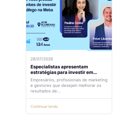
28/07/2026
Especialistas apresentam
estratégias para investir em
tráfego pago com mais eficiência
Empresários, profissionais de marketing
e gestores que desejam melhorar os
resultados de...
Continuar lendo