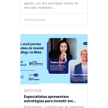
agosto, um dos principais nomes do
mercado imobiliário...
Continuar lendo
28/07/2026
Especialistas apresentam
estratégias para investir em
tráfego pago com mais eficiência
Empresários, profissionais de marketing