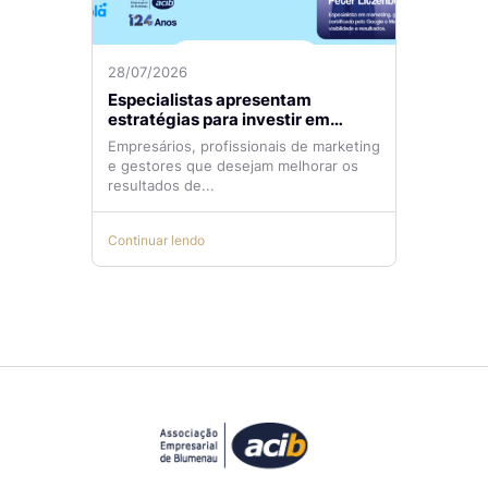
28/07/2026
Especialistas apresentam
estratégias para investir em
tráfego pago com mais eficiência
Empresários, profissionais de marketing
e gestores que desejam melhorar os
resultados de...
Continuar lendo